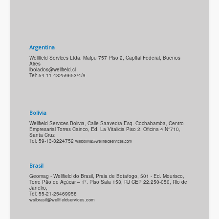
Argentina
Wellfield Services Ltda. Maipu 757 Piso 2, Capital Federal, Buenos
Aires
lbolados@wellfield.cl
Tel: 54-11-43259653/4/9
Bolivia
Wellfield Services Bolivia, Calle Saavedra Esq. Cochabamba, Centro
Empresarial Torres Cainco, Ed. La Vitalicia Piso 2. Oficina 4 N°710,
Santa Cruz
Tel: 59-13-3224752
wslbolivia@wellfieldservices.com
Brasil
Geomag - Wellfield do Brasil, Praia de Botafogo, 501 - Ed. Mourisco,
Torre Pão de Açúcar – 1º. Piso Sala 153, RJ CEP 22.250-050, Rio de
Janeiro,
Tel: 55-21-25469958