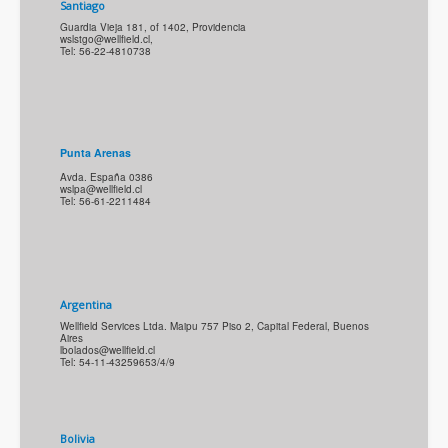
Santiago
Guardia Vieja 181, of 1402, Providencia
wslstgo@wellfield.cl
,
Tel: 56-22-4810738
Punta Arenas
Avda. España 0386
wslpa@wellfield.cl
Tel: 56-61-2211484
Argentina
Wellfield Services Ltda. Maipu 757 Piso 2, Capital Federal, Buenos
Aires
lbolados@wellfield.cl
Tel: 54-11-43259653/4/9
Bolivia