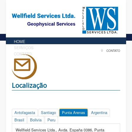
HOME
SERVIÇOS
CONTATO
CONTATO
Localização
Antofagasta
Santiago
Punta Arenas
Argentina
Brasil
Bolivia
Peru
Wellfield Services Ltda., Avda. España 0386, Punta