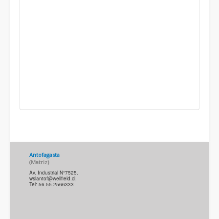
Antofagasta
(M
atriz
)
Av. Industrial N°7525.
wslantof@wellfield.cl
,
Tel: 56-55-2566333