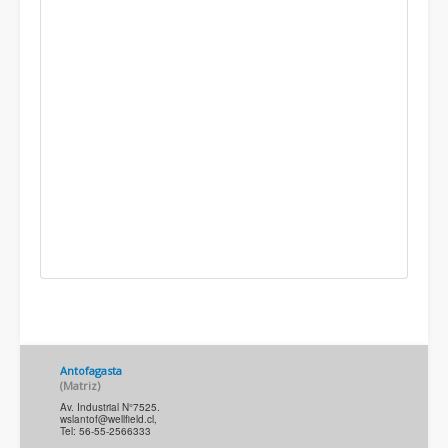
Antofagasta
(M
atriz
)
Av. Industrial N°7525.
wslantof@wellfield.cl
,
Tel: 56-55-2566333