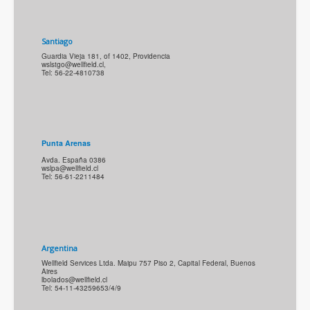
Santiago
Guardia Vieja 181, of 1402, Providencia
wslstgo@wellfield.cl
,
Tel: 56-22-4810738
Punta Arenas
Avda. España 0386
wslpa@wellfield.cl
Tel: 56-61-2211484
Argentina
Wellfield Services Ltda. Maipu 757 Piso 2, Capital Federal, Buenos
Aires
lbolados@wellfield.cl
Tel: 54-11-43259653/4/9