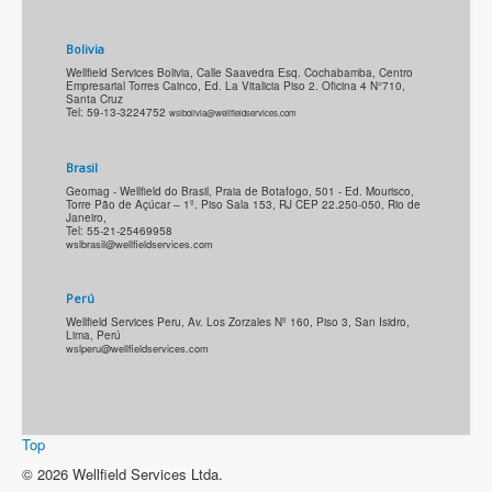
Bolivia
Wellfield Services Bolivia, Calle Saavedra Esq. Cochabamba, Centro
Empresarial Torres Cainco, Ed. La Vitalicia Piso 2. Oficina 4 N°710,
Santa Cruz
Tel: 59-13-3224752
wslbolivia@wellfieldservices.com
Brasil
Geomag - Wellfield do Brasil, Praia de Botafogo, 501 - Ed. Mourisco,
Torre Pão de Açúcar – 1º. Piso Sala 153, RJ CEP 22.250-050, Rio de
Janeiro,
Tel: 55-21-25469958
Perú
Wellfield Services Peru, Av. Los Zorzales Nº 160, Piso 3, San Isidro,
Lima, Perú
wslperu@wellfieldservices.com
Top
© 2026 Wellfield Services Ltda.