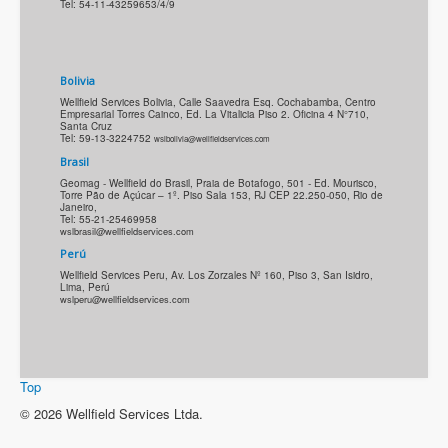
Tel: 54-11-43259653/4/9
Bolivia
Wellfield Services Bolivia, Calle Saavedra Esq. Cochabamba, Centro
Empresarial Torres Cainco, Ed. La Vitalicia Piso 2. Oficina 4 N°710,
Santa Cruz
Tel: 59-13-3224752
wslbolivia@wellfieldservices.com
Brasil
Geomag - Wellfield do Brasil, Praia de Botafogo, 501 - Ed. Mourisco,
Torre Pão de Açúcar – 1º. Piso Sala 153, RJ CEP 22.250-050, Rio de
Janeiro,
Tel: 55-21-25469958
Perú
Wellfield Services Peru, Av. Los Zorzales Nº 160, Piso 3, San Isidro,
Lima, Perú
wslperu@wellfieldservices.com
Top
© 2026 Wellfield Services Ltda.