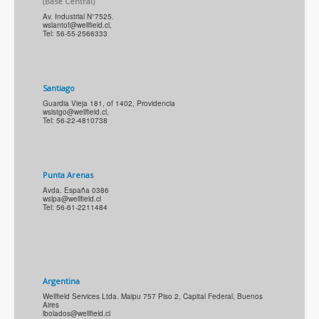
(Base Central)
Av. Industrial N°7525.
wslantof@wellfield.cl
,
Tel: 56-55-2566333
Santiago
Guardia Vieja 181, of 1402, Providencia
wslstgo@wellfield.cl
,
Tel: 56-22-4810738
Punta Arenas
Avda. España 0386
wslpa@wellfield.cl
Tel: 56-61-2211484
Argentina
Wellfield Services Ltda. Maipu 757 Piso 2, Capital Federal, Buenos
Aires
lbolados@wellfield.cl